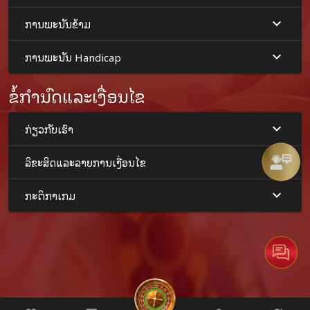
ບານເຕະມາດຕະຖານແລະໄດ້ຮັບການຍອມຮັບຈາກນັກພະນັນ
ບານເຕະທົ່ວໄປ. ຄຽງຄູ່ກັບການສະຫນອງການບໍລິການທີ່ດີເລີດ ມັນ
ການພະນັນຂ້າມ
ເຫມາະສົມຖ້າໃຜຕ້ອງການວາງເດີມພັນບານເຕະອອນໄລນ໌ກັບເວັບ
ໄຊທ໌ທີ່ທັນສະໄຫມ. ຕ້ອງເລືອກໃຊ້ບໍລິການກັບ VRU
365
ເທົ່ານັ້ນ,
ການພະນັນ Handicap
ເຊິ່ງເປັນເວັບໄຊທ໌ທີ່ສ້າງຂຶ້ນສະເພາະສຳລັບນັກພະນັນບານເຕະ. ມັນ
ເປັນເວັບໄຊທ໌ທີ່ສະຫນອງຄວາມມ່ວນທັງສອງ. ຫຼາກຫຼາຍຮູບແບບ
ຂໍ້ກໍານົດແລະເງື່ອນໄຂ
ການພະນັນ ແລະສາມາດສ້າງລາຍໄດ້ດ້ວຍຫຼັກການງ່າຍໆເພື່ອສ້າງ
ລາຍໄດ້ຈາກການພະນັນບານເຕະມີດັ່ງນີ້.
ກ່ຽວກັບເຮົາ
ການວິເຄາະການແຂ່ງຂັນສໍາລັບແຟນບານທຸກຄົນທີ່ຕ້ອງການທີ່ຈະ
ວາງເດີມພັນໃນການແຂ່ງຂັນບານເຕະເພື່ອເຮັດໃຫ້ກໍາໄລ. ທ່ານອາດ
ລິຂະສິດແລະລາຍການເງື່ອນໄຂ
ຈະຈໍາເປັນຕ້ອງໄດ້ວິເຄາະການແຂ່ງຂັນທັງຫມົດກ່ອນຫນ້ານັ້ນ. ທີມ
ໃດເປັນຜູ້ນໍາ? ທີມໃດເປັນທີ 2 ທີມໃດຍັງພິການ? ການຕັດສິນໃຈໃນ
ກະຕິກາເກມ
ການພະນັນເພາະວ່າຖ້າທ່ານຕ້ອງການກໍາໄລການວິເຄາະການ
ແຂ່ງຂັນແມ່ນສິ່ງທີ່ສໍາຄັນທີ່ສຸດ.
ປຽບທຽບລາຄາບານເຕະເບິ່ງວ່າລາຄາບານເຕະປະເພດໃດທີ່ມີກໍາໄລ
ຫຼາຍທີ່ສຸດໃນການວາງເດີມພັນ. ທ່ານອາດຈະເລືອກທີ່ຈະວາງ
ເດີມພັນກັບປະເພດບານເຕະນັ້ນ. ຖ້າທ່ານວາງເດີມພັນບານເຕະເພື່ອ
ສຸມໃສ່ກໍາໄລເພາະວ່ານີ້ຖ້າພວກເຮົາເລືອກເອົາຄວາມມັກຂອງພວກ