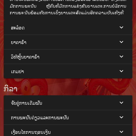
ມັກການພະນັນ ຫຼືຄົນທີ່ມັກການແຂ່ງຂັນບານເຕະ.ການບໍລິການ
ການພະນັນພ້ອມກັບການເບິ່ງບານເຕະສົດແມ່ນອີກຄວາມບັນເທີງທີ່
ພວກເຮົາສະຫນອງ. ເນື່ອງຈາກວ່າພວກເຮົາເປັນເວັບໄຊທ໌ການ
ພະນັນບານເຕະໃນກຸ່ມ VRU
365
ທີ່ພ້ອມທີ່ຈະໃຊ້ສໍາລັບນັກພະນັນ
ສະລ໋ອດ
ບານເຕະທຸກຄົນ.
ບາຄາຣ້າ
ລາຄາບານມາດຕະຖານ
ວິທີຫຼິ້ນບາຄາຣ້າ
ສິ່ງໜຶ່ງທີ່ນັກພະນັນບານເຕະທຸກຄົນຕ້ອງພິຈາລະນາກ່ອນຈະລົງ
ພະນັນ ຫຼື ໃຊ້ບໍລິການກັບທຸກເວັບໄຊການພະນັນບານເຕະແມ່ນລາຄາ
ເກມປາ
ບານເຕະເພາະລາຄາບານເຕະສາມາດໄຫຼລົງໄດ້ຕະຫຼອດເວລາ.ຍິ່ງ
ເປັນການພະນັນບານເຕະຫຼາຍກວ່າບານຮອງ,ການປຽບທຽບລາຄາ
ກິລາ
ກ່ອນການພະນັນແມ່ນມີຄວາມສໍາຄັນຫຼາຍ, ເຊິ່ງ VRU
365
ໃຫ້ລາຄາ
ບານເຕະທີ່ເປັນກາງທີ່ໄດ້ມາດຕະຖານ, ບໍ່ສູງຫຼືຕໍ່າເກີນໄປ.ເປັນລາຄາ
ທີ່ສົມເຫດສົມຜົນ ບໍ່ມີການໂກງນັກພະນັນຢ່າງແທ້ຈິງ ກັບການ
ຈັບຄູ່ການເດີມພັນ
ບໍລິການການພະນັນບານເຕະອອນໄລນ໌ທີ່ເວັບໄຊທ໌ຂອງພວກເຮົາ
ພ້ອມກັບການແຂ່ງຂັນບານເຕະທີ່ດີທີ່ສຸດ
ການພະນັນດ່ຽວແລະການພະນັນ
ເວັບໄຊທ໌ການພະນັນບານເຕະອອນໄລນ໌ທີ່ດີທີ່ສຸດໃນເວລານີ້ຈະບໍ່ມີ
ເງື່ອນໄຂການຖອນເງິນ
ເວັບໄຊທ໌ອື່ນໃນເຄືອຂ່າຍ VRU
365
, ເຊິ່ງເປັນເວັບໄຊທ໌ການພະນັນ