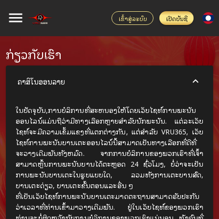
ເຂົ້າສູ່ລະບົບ
ເປີດບັນຊີ
ກ່ຽວກັບເຮົາ
ຄາສິໂນອອນລາຍ
ໃນປັດຈຸບັນ,ການບໍລິການທີ່ສະຫນອງໃຫ້ໂດຍເວັບໄຊທ໌ການພະນັນ
ອອນໄລນ໌ແມ່ນຖືວ່າມີທາງເລືອກຫຼາຍສໍາລັບນັກພະນັນ. ແຕ່ລະເວັບ
ໄຊທ໌ຈະມີຄວາມເຂັ້ມແຂງທີ່ແຕກຕ່າງກັນ, ແຕ່ສໍາລັບ VRU365, ເວັບ
ໄຊທ໌ການພະນັນບານເຕະອອນໄລນ໌ນີ້ສາມາດເປັນທາງເລືອກທີ່ດີທີ່
ຈະວາງເດີມພັນທັງຫມົດ. ຈາກການບໍລິການຂອງພວກເຮົາທີ່ເຈົ້າ
ສາມາດຫຼິ້ນການພະນັນບານໄດ້ຕະຫຼອດ 24 ຊົ່ວໂມງ, ບໍ່ວ່າຈະເປັນ
ການພະນັນບານເຕະໃນຮູບແບບໃດ, ລວມທັງການເຕະບານສົດ,
ບານເຕະດ່ຽວ, ບານເຕະຂັ້ນຕອນແລະອື່ນ ໆ
ທີ່ເປັນເວັບໄຊທ໌ການພະນັນບານເຕະມາດຕະຖານສາມາດຮັບປະກັນ
ວ່າເວລາທີ່ທ່ານເຂົ້າມາວາງເດີມພັນ. ຢູ່ໃນເວັບໄຊທ໌ຂອງພວກເຮົາ
ທ່ານຈະບໍ່ຜິດຫວັງກັບການບໍລິການຂອງພວກເຮົາແນ່ນອນ. ທັງຄົນທີ່